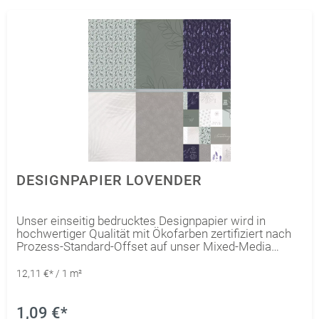
DESIGNPAPIER LOVENDER
Unser einseitig bedrucktes Designpapier wird in
hochwertiger Qualität mit Ökofarben zertifiziert nach
Prozess-Standard-Offset auf unser Mixed-Media
Papier Edelweiß (naturweiß) gedruckt. Somit kann die
Kollektion optimal durch das Mixed-Media Papier
12,11 €* / 1 m²
Edelweiß (naturweiß) ergänzt werden. Außerdem ist
es abgestimmt auf unser Gmund Colors Matt.
Dadurch kann eine absolute Farbharmonie unter den
1,09 €*