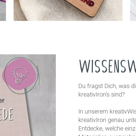
WISSENSW
Du fragst Dich, was d
kreativIron's sind?
In unserem kreativWi
kreativIron genau unte
Entdecke, welche einz