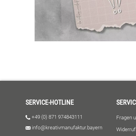
SERVICE-HOTLINE
SERVIC
+49 (0) 871 974843111
Fragen 
info@kreativmanufaktur.bayern
Widerruf