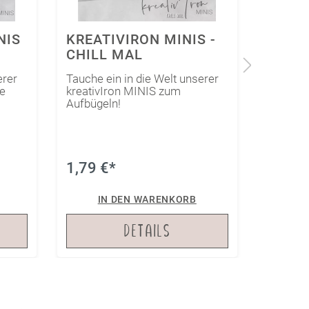
 -
KREATIVIRON -
KREAT
HOPFEN&MALZ
- FE
erer
Tauche ein in die Welt unserer
Tauche e
kreativIron Hopfen & Malz zum
kreativ
Aufbügeln!
Feenom
1,89 €*
1,99 
2,89 €*
(34.6% gespart)
IN DEN WARENKORB
I
DETAILS