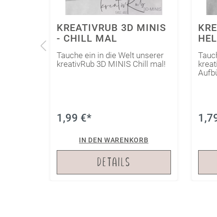
MINIS
KREATIVIRON - KLEINE
KRE
HELDEN
- G
unserer
Tauche ein in die Welt unserer
Tauch
ll mal!
kreativIron Kleine Helden zum
krea
Aufbügeln!
Held
1,79 €*
1,9
RB
IN DEN WARENKORB
DETAILS