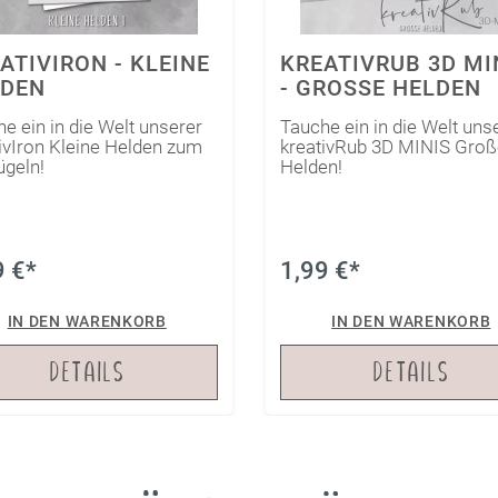
ATIVRUB 3D MINIS
KREATIVIRON MINIS
ROSSE HELDEN
CHILL MAL
e ein in die Welt unserer
Tauche ein in die Welt uns
tivRub 3D MINIS Große
kreativIron MINIS zum
en!
Aufbügeln!
9 €*
1,79 €*
IN DEN WARENKORB
IN DEN WARENKORB
DETAILS
DETAILS