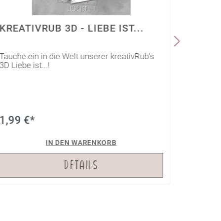
KREATIVRUB 3D - LIEBE IST...
KREA
LIEBE 
Tauche ein in die Welt unserer kreativRub's
Tauche e
3D Liebe ist...!
1,99 €*
1,79 
IN DEN WARENKORB
DETAILS