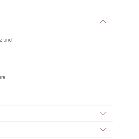
lz und
ere