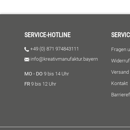
Veranschaulichung.Digitale Dateien können
nicht in die Schweiz verkauft werden.
SERVICE-HOTLINE
SERVIC
+49 (0) 871 974843111
Fragen 
info@kreativmanufaktur.bayern
Widerruf
Versand
MO - DO
9 bis 14 Uhr
Kontakt
FR
9 bis 12 Uhr
Barrieref