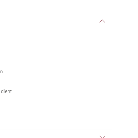
n
em
 dient