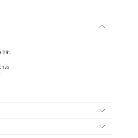
lität.
briss
g