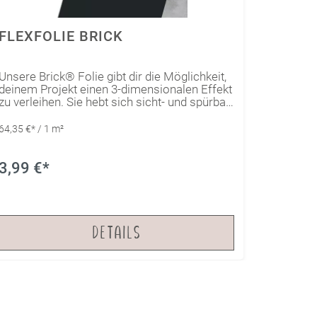
FLEXFOLIE BRICK
Unsere Brick® Folie gibt dir die Möglichkeit,
deinem Projekt einen 3-dimensionalen Effekt
zu verleihen. Sie hebt sich sicht- und spürbar
vom Untergrund ab, wodurch sich ein
besonderes Erscheinungsbild ergibt. Die
64,35 €* / 1 m²
matte Oberfläche wirkt besonders edel und
lässt sich optisch wunderbar mit anderen
Folien kombinieren um ein einzigartiges
3,99 €*
Design entstehen zu lassen.
DETAILS