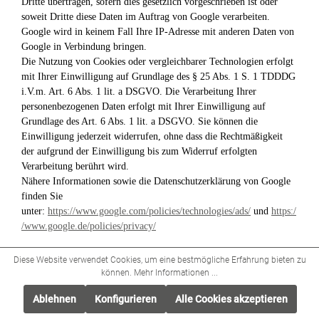
Dritte übertragen, sofern dies gesetzlich vorgeschrieben ist oder
soweit Dritte diese Daten im Auftrag von Google verarbeiten.
Google wird in keinem Fall Ihre IP-Adresse mit anderen Daten von
Google in Verbindung bringen.
Die Nutzung von Cookies oder vergleichbarer Technologien erfolgt
mit Ihrer Einwilligung auf Grundlage des § 25 Abs. 1 S. 1 TDDDG
i.V.m. Art. 6 Abs. 1 lit. a DSGVO. Die Verarbeitung Ihrer
personenbezogenen Daten erfolgt mit Ihrer Einwilligung auf
Grundlage des Art. 6 Abs. 1 lit. a DSGVO. Sie können die
Einwilligung jederzeit widerrufen, ohne dass die Rechtmäßigkeit
der aufgrund der Einwilligung bis zum Widerruf erfolgten
Verarbeitung berührt wird.
Nähere Informationen sowie die Datenschutzerklärung von Google
finden Sie
unter:
https://www.google.com/policies/technologies/ads/
und
https:/
/www.google.de/policies/privacy/
Verwendung des Pinterest Tag
Diese Website verwendet Cookies, um eine bestmögliche Erfahrung bieten zu
Wir verwenden auf unserer Website den Pinterest Tag der Pinterest
können.
Mehr Informationen ...
Europe Limited (Palmerston House, 2nd, Fenian Street, Floor,
Ablehnen
Konfigurieren
Alle Cookies akzeptieren
Dublin 2, Irland "Pinterest").
Die Anwendung dient dem Zweck die Besucher der Website