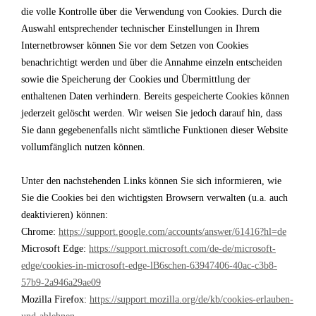
die volle Kontrolle über die Verwendung von Cookies. Durch die
Auswahl entsprechender technischer Einstellungen in Ihrem
Internetbrowser können Sie vor dem Setzen von Cookies
benachrichtigt werden und über die Annahme einzeln entscheiden
sowie die Speicherung der Cookies und Übermittlung der
enthaltenen Daten verhindern. Bereits gespeicherte Cookies können
jederzeit gelöscht werden. Wir weisen Sie jedoch darauf hin, dass
Sie dann gegebenenfalls nicht sämtliche Funktionen dieser Website
vollumfänglich nutzen können.
Unter den nachstehenden Links können Sie sich informieren, wie
Sie die Cookies bei den wichtigsten Browsern verwalten (u.a. auch
deaktivieren) können:
Chrome:
https://support.google.com/accounts/answer/61416?hl=de
Microsoft Edge:
https://support.microsoft.com/de-de/microsoft-
edge/cookies-in-microsoft-edge-lB6schen-63947406-40ac-c3b8-
57b9-2a946a29ae09
Mozilla Firefox:
https://support.mozilla.org/de/kb/cookies-erlauben-