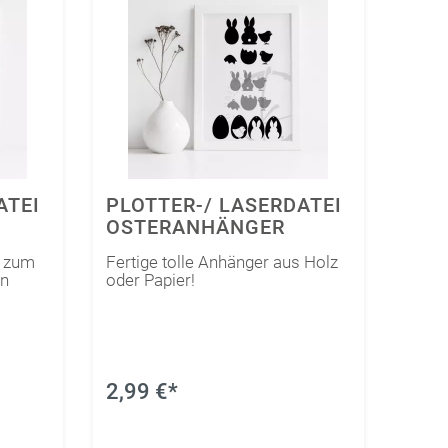
Farbkarten
KLEBER, SCHERE & CO.
Werkzeuge & Tools
SUBLI PAPIER
Kleber
Watercolor
Uni
Motive
ATEI
PLOTTER-/ LASERDATEI
OSTERANHÄNGER
h zum
Fertige tolle Anhänger aus Holz
en
oder Papier!
2,99 €*