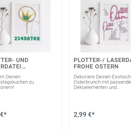
Sonstiges
EN
ROHLINGE ZUM BASTELN
Verpackung
BARE FOLIEN
ring
FOLIENBUNDLES
Holz
mationsdrucker
dia
Jahreszeiten Bundles
Acryl
nstrahldrucker
Startersets
Dosen
drucker
PlotterExpedition
Sonstiges
TER- UND
PLOTTER-/ LASERD
RDATEI
FROHE OSTERN
URTSTAGSKRONE
um Deinen
Dekoriere Deinen Esstisc
stagskuchen zu
Osterbrunch mit passend
önern!
Dekoelementen und
Caketoppern!
 €*
2,99 €*