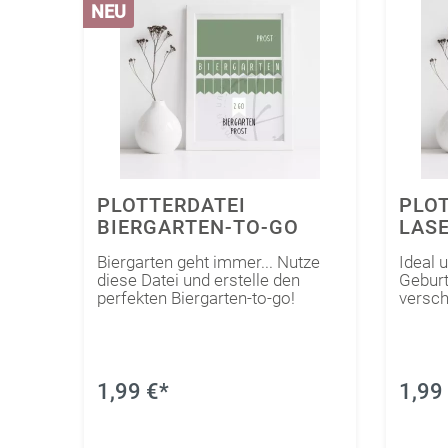
Spezial
Geschenke
Kunstleder
Spezial
NEU
DESIGNKOLLEKTIONEN
TECHNIK
3D
EukalyptusLiebe
Giessen
TRANSFERFOLIEN
Holzverliebt
BEDRUCK
Handlette
Transferfolien Vinyl
Waldgeflüster
Für Subli
Mixed Me
Transferfolien Flex
Magnolienblühen
Für Tinte
Strass
SafariGaudi
Für Laser
PLOTTERDATEI
PLOT
BIERGARTEN-TO-GO
LASE
KeepGrowing
GEB
Sonne im Herzen
Biergarten geht immer... Nutze
Ideal 
diese Datei und erstelle den
Geburt
LOVEnder
perfekten Biergarten-to-go!
versch
Waldweihnacht
Cozy Winter
Ein Hoch auf Dich
1,99 €*
1,99