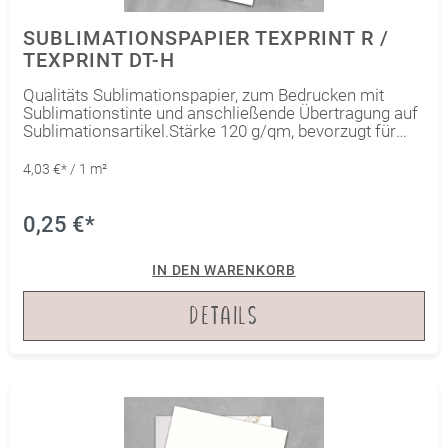
SUBLIMATIONSPAPIER TEXPRINT R /
TEXPRINT DT-H
Qualitäts Sublimationspapier, zum Bedrucken mit
Sublimationstinte und anschließende Übertragung auf
Sublimationsartikel.Stärke 120 g/qm, bevorzugt für
RICOH- und Virtuoso Desktop Sublimations-Drucker.
Auch viele Epson Anwender verwenden dieses Papier,
4,03 €* / 1 m²
da es die Tinte sehr gut aufnehmen kann.
0,25 €*
IN DEN WARENKORB
DETAILS