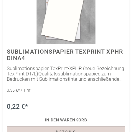
SUBLIMATIONSPAPIER TEXPRINT XPHR
DINA4
Sublimationspapier TexPrint-XPHR (neue Bezeichnung
TexPrint DT/L)Qualitätssublimationspapier, zum
Bedrucken mit Sublimationstinte und anschließende
Übertragung auf Sublimationsartikel. Stärke 105 g/qm,
speziell für Epson Sublimations-Drucker mit Piezo
3,55 €* / 1 m²
Durckkopftechnologie. Hinweis: Einige Epson
Drucksysteme geben relativ viel Tinte auf das Papier,
deshalb verwenden einige Epson Anwender bevorzugt
0,22 €*
das stärkere TexPrint-DT/H Papier da es saugfähiger
ist.
IN DEN WARENKORB