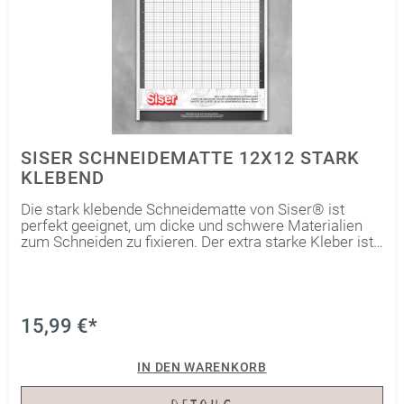
SISER SCHNEIDEMATTE 12X12 STARK
KLEBEND
Die stark klebende Schneidematte von Siser® ist
perfekt geeignet, um dicke und schwere Materialien
zum Schneiden zu fixieren. Der extra starke Kleber ist
ideal für alle Flexfolien – besonders die dickeren wie
Brick®600 und auch StripFlock®Pro. Nutze diese
Schneidematte, um alle Arten von Materialien zu
stabilisieren, die in der Bekleidungs- und
Haushaltsdekoration verwendet werden, sowie zum
15,99 €*
Schneiden von Schablonen und Vorlagen. Ideal für 30
x 30cm Materialbogen – das vorgedruckte Raster
IN DEN WARENKORB
stimmt mit Leonardo Design Studio überein, so dass
sich Blätter und Reststücke mit Präzision schneiden