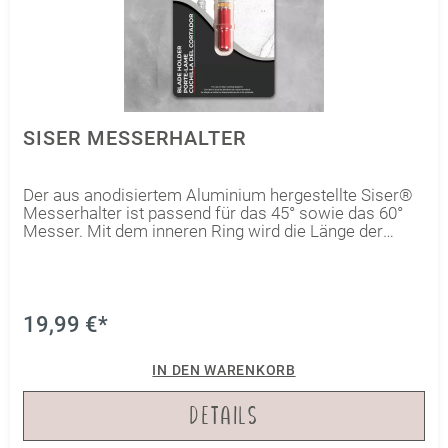
SISER MESSERHALTER
Der aus anodisiertem Aluminium hergestellte Siser®
Messerhalter ist passend für das 45° sowie das 60°
Messer. Mit dem inneren Ring wird die Länge der
sichtbaren Messerspitze eingestellt und im Anschluss
mit dem goldenen Ring fixiert. Setze jetzt den
Messerhalter in den Werkzeughalter am Plotter ein
und los geht es mit dem Schneiden all deiner Projekte!
Außerdem ist das Reinigen und Ersetzen der Klinge so
19,99 €*
einfach. Dank des inneren Magneten im Messerhalter,
rastet das neue Messer ganz einfach ein. Der
IN DEN WARENKORB
Messerhalter passt sowohl in den Juliet Plotter, als
auch in den größeren Romeo.
DETAILS