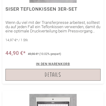
SISER TEFLONKISSEN 3ER-SET
Wenn du viel mit der Transferpresse arbeitest, solltest
du auf jeden Fall ein Teflonkissen verwenden, damit du
eine optimale Druckverteilung beim Pressvorgang
hast. Unebenheiten, z.B. im Bereich von Nähten,
Knöpfen und Reißverschlüssen, werden mit den
14,97 €* / 1 Stk
teflonbeschichteten Schaumstoffkissen bestmöglich
ausgeglichen. Damit du je nach Anwendungsfall ein
möglichst passendes Kissen zur Hand hast, sind
44,90 €*
49,90 €*
(10.02% gespart)
verschiedene Größen im Set enthalten.
IN DEN WARENKORB
DETAILS