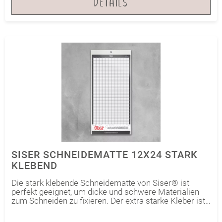
DETAILS
lassen! Die Matte kann im Juliet Plotter sowie auch im
Romeo Plotter verwendet werden.
SISER SCHNEIDEMATTE 12X24 STARK
KLEBEND
Die stark klebende Schneidematte von Siser® ist
perfekt geeignet, um dicke und schwere Materialien
zum Schneiden zu fixieren. Der extra starke Kleber ist
ideal für alle Flexfolien – besonders die dickeren wie
Brick®600 und auch StripFlock®Pro. Nutze diese