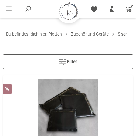
Du befindest dich hier:
Plotten
Zubehör und Geräte
Siser
Filter
%