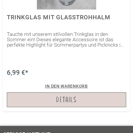
TRINKGLAS MIT GLASSTROHHALM
Tauche mit unserem stilvollen Trinkglas in den
Sommer ein! Dieses elegante Accessoire ist das
perfekte Highlight für Sommerpartys und Picknicks im
Freien. Genieße erfrischende Getränke an heißen
Sommertagen und lasse Dich von dem natürlichen
Charme des Bambusdeckels verzaubern. Der
Bambusdeckel schützt Dein Getränk vor Bienen und
anderen Tierchen, während der Glasstrohhalm für ein
6,99 €*
angenehmes Trinkerlebnis sorgt. Mache Dich bereit
für lange Sommerabende und genieße Dein
IN DEN WARENKORB
Lieblingsgetränk stilvoll und nachhaltig mit unserem
Trinkglas.
DETAILS