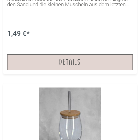
den Sand und die kleinen Muscheln aus dem letzten
Urlaub oder zusätzliche Deko auf der
Geschenkverpackung. Die Möglichkeiten sind vielfältig
und bieten viel Platz für individuelle Kreativität.Durch
den mitgelieferten Korken bleiben die Kleinigkeiten
sicher aufbewahrt.
1,49 €*
DETAILS