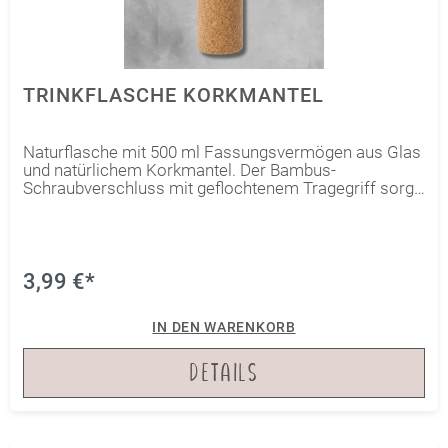
TRINKFLASCHE KORKMANTEL
Naturflasche mit 500 ml Fassungsvermögen aus Glas
und natürlichem Korkmantel. Der Bambus-
Schraubverschluss mit geflochtenem Tragegriff sorgt
für einen modernen, natürlichen Look und macht die
Flasche zum idealen Begleiter für Alltag, Büro, Schule
oder kreative Projekte. Die Korkhülle schützt die
Glasflasche zusätzlich und verleiht ihr eine besonders
hochwertige Optik. Auch ideal zum Personalisieren
3,99 €*
und Gestalten geeignet.
IN DEN WARENKORB
DETAILS