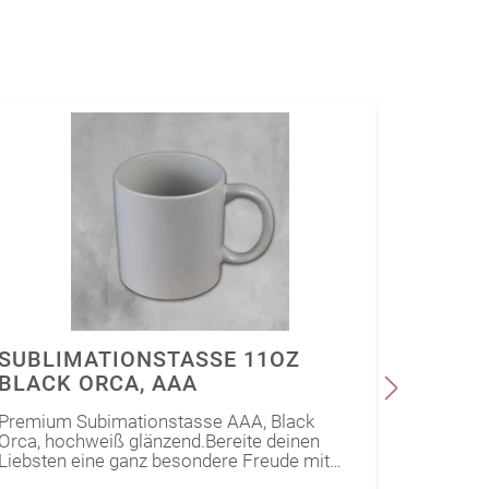
SUBLIMATIONSTASSE 11OZ
TASS
BLACK ORCA, AAA
FÜR 
Premium Subimationstasse AAA, Black
Bereite
Orca, hochweiß glänzend.Bereite deinen
Freude m
Liebsten eine ganz besondere Freude mit
Zuhause
individualisierten Tassen. Ob für Zuhause
auf jede