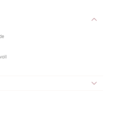
de
voll