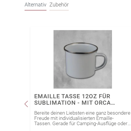
Alternativ
Zubehör
11OZ
EMAILLE TASSE 12OZ FÜR
SUBLIMATION - MIT ORCA
COATING
esondere
Bereite deinen Liebsten eine ganz besondere
 Ob für
Freude mit individualisierten Emaille-
n sind
Tassen. Gerade für Camping-Ausflüge oder
nd der
Wanderungen ist diese trendige Tasse ein