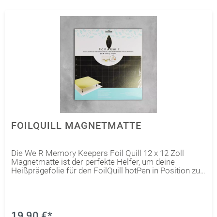
FOILQUILL MAGNETMATTE
Die We R Memory Keepers Foil Quill 12 x 12 Zoll
Magnetmatte ist der perfekte Helfer, um deine
Heißprägefolie für den FoilQuill hotPen in Position zu
halten. Lege Papier, Vellum, Leder u.a. auf die Matte,
füge die hotPenFoil hinzu und platziere die Magnete
auf Papier und Folie, um sie zu fixieren. Die Matte
funktioniert mit den folgenden elektronischen
Schneidemaschinen: Cricut Maker, Cricut Explore,
19,90 €*