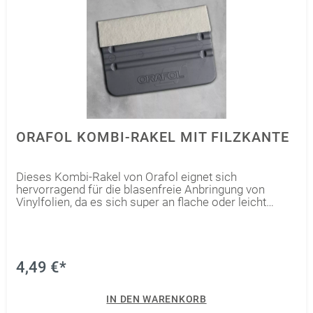
ORAFOL KOMBI-RAKEL MIT FILZKANTE
Dieses Kombi-Rakel von Orafol eignet sich
hervorragend für die blasenfreie Anbringung von
Vinylfolien, da es sich super an flache oder leicht
gewölbte Oberflächen anpasst. Du kannst es für
Trocken- aber auch für Nassverklebungen
benutzen.Die Filzkante kannst du benutzen, um die
Folie noch schonender und mit einem verbesserten
Anpressdruck anzubringen. Die abgerundeten Ecken
4,49 €*
an der glatten Kante verhindern, dass unschöne
Kratzer entstehen.
IN DEN WARENKORB