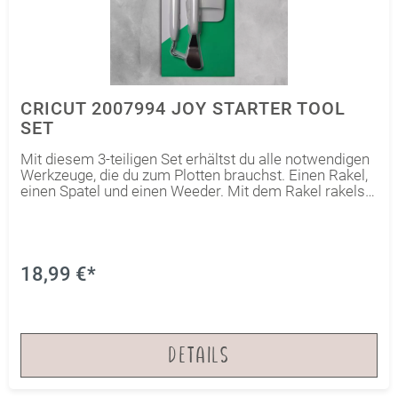
CRICUT 2007994 JOY STARTER TOOL
SET
Mit diesem 3-teiligen Set erhältst du alle notwendigen
Werkzeuge, die du zum Plotten brauchst. Einen Rakel,
einen Spatel und einen Weeder. Mit dem Rakel rakelst
du die Folie fest und entfernst im Nachgang
Folienreste von deiner Schneidematte Der Weeder
eignet sich perfekt zum Entgittern deiner Folien Mit
dem Spatel hebst du die Plotts mühelos von der Matte
18,99 €*
DETAILS