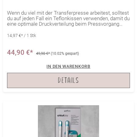
Wenn du viel mit der Transferpresse arbeitest, solltest
du auf jeden Fall ein Teflonkissen verwenden, damit du
eine optimale Druckverteilung beim Pressvorgang
hast. Unebenheiten, z.B. im Bereich von Nähten,
Knöpfen und Reißverschlüssen, werden mit den
14,97 €* / 1 Stk
teflonbeschichteten Schaumstoffkissen bestmöglich
ausgeglichen. Damit du je nach Anwendungsfall ein
möglichst passendes Kissen zur Hand hast, sind
44,90 €*
49,90 €*
(10.02% gespart)
verschiedene Größen im Set enthalten.
IN DEN WARENKORB
DETAILS