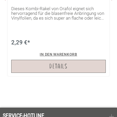
Dieses Kombi-Rakel von Orafol eignet sich
hervorragend für die blasenfreie Anbringung von
Vinylfolien, da es sich super an flache oder leicht
gewölbte Oberflächen anpasst. Du kannst es für
Trocken- aber auch für Nassverklebungen
benutzen. Die abgerundeten Ecken verhindern,
dass unschöne Kratzer auf der Folie entstehen.
2,29 €*
IN DEN WARENKORB
DETAILS
SERVICE-HOTLINE