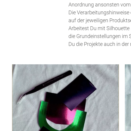
Anordnung ansonsten vom 
Die Verarbeitungshinweise d
auf der jeweiligen Produkts
Arbeitest Du mit Silhouette
die Grundeinstellungen im 
Du die Projekte auch in der