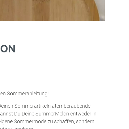
LON
iven Sommeranleitung!
 Deinen Sommerartikeln atemberaubende
x kannst Du Deine SummerMelon entweder in
ne eigene Sommermode zu schaffen, sondern