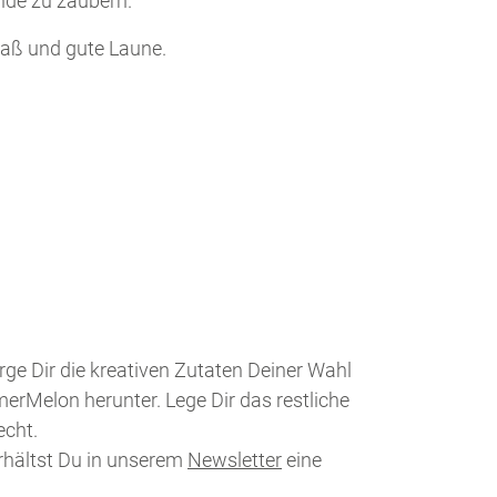
nde zu zaubern.
aß und gute Laune.
rge Dir die kreativen Zutaten Deiner Wahl
erMelon herunter. Lege Dir das restliche
echt.
rhältst Du in unserem
Newsletter
eine