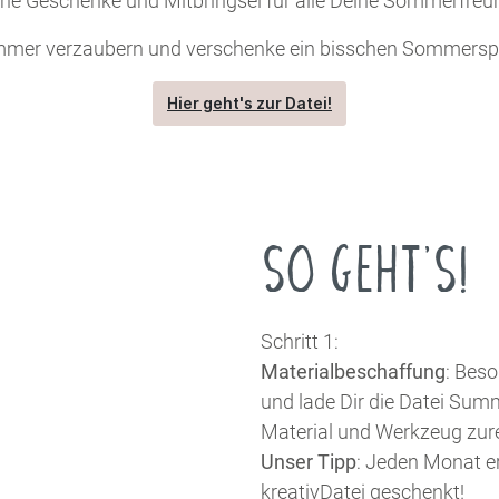
che Geschenke und Mitbringsel für alle Deine Sommerfreu
mer verzaubern und verschenke ein bisschen Sommersp
Hier geht's zur Datei!
SO GEHT'S!
Schritt 1:
Materialbeschaffung
: Beso
und lade Dir die Datei Summ
Material und Werkzeug zur
Unser Tipp
: Jeden Monat e
kreativDatei geschenkt!