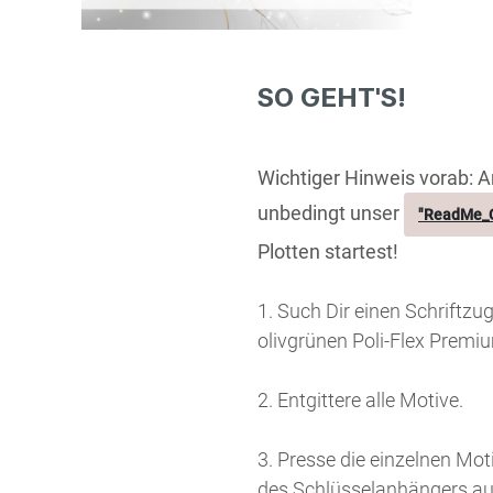
SO GEHT'S!
Wichtiger Hinweis vorab: Ar
unbedingt unser
"ReadMe_C
Plotten startest!
1. Such Dir einen Schriftzu
olivgrünen Poli-Flex Premi
2. Entgittere alle Motive.
3. Presse die einzelnen Mo
des Schlüsselanhängers auf