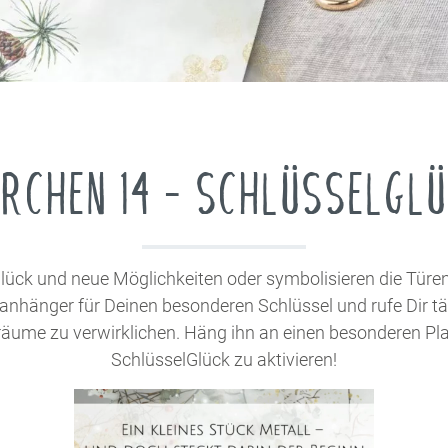
Sonstiges
EN
ROHLINGE ZUM BASTELN
Verpackung
BARE FOLIEN
ring
FOLIENBUNDLES
Holz
mationsdrucker
dia
Jahreszeiten Bundles
Acryl
nstrahldrucker
Startersets
Dosen
RCHEN 14 - SCHLÜSSELGL
drucker
PlotterExpedition
Sonstiges
ück und neue Möglichkeiten oder symbolisieren die Türen
nhänger für Deinen besonderen Schlüssel und rufe Dir tägl
äume zu verwirklichen. Häng ihn an einen besonderen Plat
SchlüsselGlück zu aktivieren!