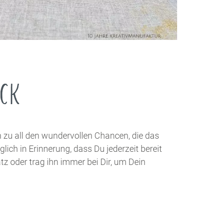
Farbkarten
KLEBER, SCHERE & CO.
Werkzeuge & Tools
SUBLI PAPIER
Kleber
Watercolor
Uni
ÜCK
Motive
 zu all den wundervollen Chancen, die das
ich in Erinnerung, dass Du jederzeit bereit
z oder trag ihn immer bei Dir, um Dein