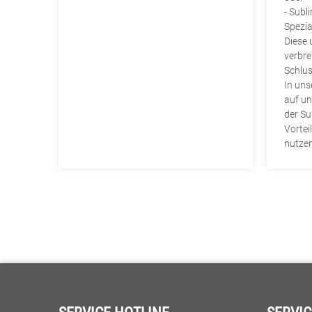
- Subl
Spezia
Diese 
verbrei
Schlus
In uns
auf un
der Su
Vortei
nutzen