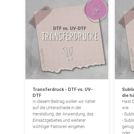
Transferdruck - DTF vs. UV-
Subli
DTF
die h
In diesem Beitrag wollen wir näher
Hast D
auf die Unterschiede in der
wie:
Herstellung, der Anwendung, des
- Subli
Einsatzgebietes und weiterer
- Subl
wichtiger Faktoren eingehen.
genug
oder