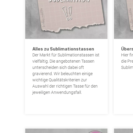
Spezial
Geschenke
Kunstleder
Spezial
DESIGNKOLLEKTIONEN
TECHNIK
3D
EukalyptusLiebe
Giessen
TRANSFERFOLIEN
Holzverliebt
BEDRUCK
Handlette
Transferfolien Vinyl
Waldgeflüster
Für Subli
Mixed Me
Transferfolien Flex
Magnolienblühen
Für Tinte
Strass
Alles zu Sublimationstassen
Über
Der Markt für Sublimationstassen ist
Hier f
SafariGaudi
Für Laser
vielfältig. Die angebotenen Tassen
die Pr
KeepGrowing
unterscheiden sich dabei oft
Sublim
gravierend. Wir beleuchten einige
Sonne im Herzen
wichtige Qualitätskriterien zur
Auswahl der richtigen Tasse für den
LOVEnder
jeweiligen Anwendungsfall.
Waldweihnacht
Cozy Winter
Ein Hoch auf Dich