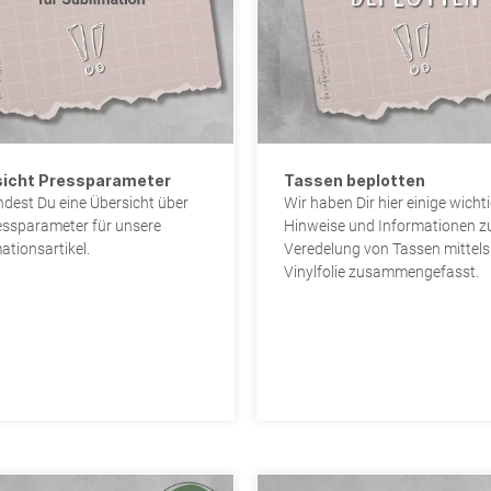
Sonstiges
EN
ROHLINGE ZUM BASTELN
Verpackung
BARE FOLIEN
ring
FOLIENBUNDLES
Holz
mationsdrucker
dia
Jahreszeiten Bundles
Acryl
nstrahldrucker
Startersets
Dosen
sicht Pressparameter
Tassen beplotten
indest Du eine Übersicht über
Wir haben Dir hier einige wicht
drucker
PlotterExpedition
Sonstiges
essparameter für unsere
Hinweise und Informationen z
ationsartikel.
Veredelung von Tassen mittels
Vinylfolie zusammengefasst.