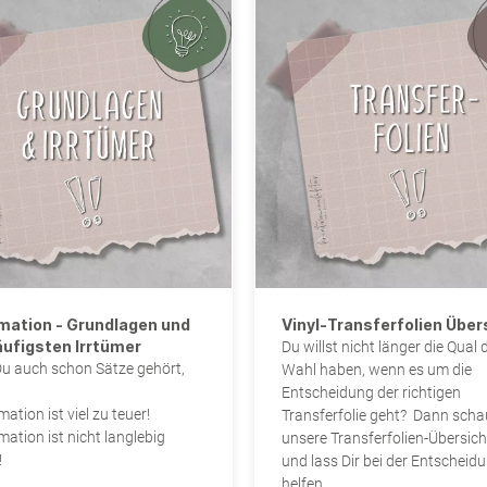
mation - Grundlagen und
Vinyl-Transferfolien Über
äufigsten Irrtümer
Du willst nicht länger die Qual 
u auch schon Sätze gehört,
Wahl haben, wenn es um die
Entscheidung der richtigen
mation ist viel zu teuer!
Transferfolie geht? Dann scha
imation ist nicht langlebig
unsere Transferfolien-Übersich
!
und lass Dir bei der Entscheid
helfen.