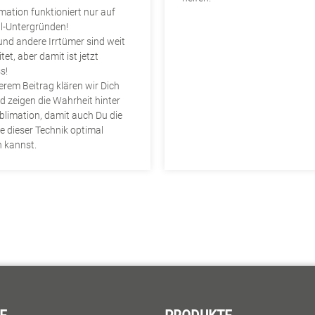
imation funktioniert nur auf
l-Untergründen!
und andere Irrtümer sind weit
tet, aber damit ist jetzt
s!
erem Beitrag klären wir Dich
d zeigen die Wahrheit hinter
blimation, damit auch Du die
le dieser Technik optimal
 kannst.