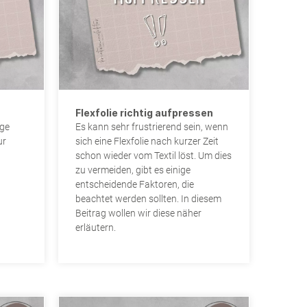
Farbkarten
KLEBER, SCHERE & CO.
Werkzeuge & Tools
SUBLI PAPIER
Kleber
Watercolor
Uni
Flexfolie richtig aufpressen
ige
Es kann sehr frustrierend sein, wenn
Motive
ur
sich eine Flexfolie nach kurzer Zeit
schon wieder vom Textil löst. Um dies
zu vermeiden, gibt es einige
entscheidende Faktoren, die
beachtet werden sollten. In diesem
Beitrag wollen wir diese näher
erläutern.