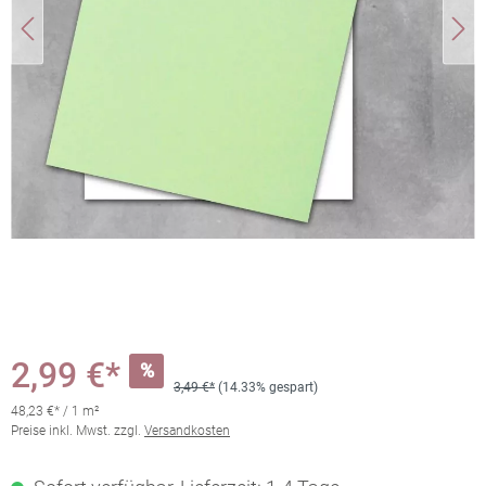
2,99 €*
%
3,49 €*
(14.33% gespart)
48,23 €* / 1 m²
Preise inkl. Mwst. zzgl.
Versandkosten