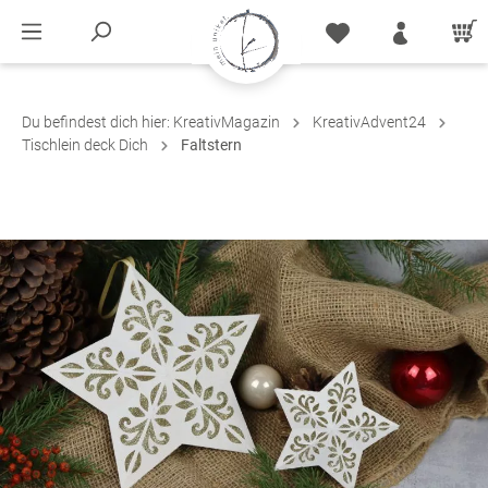
Du befindest dich hier:
KreativMagazin
KreativAdvent24
Tischlein deck Dich
Faltstern