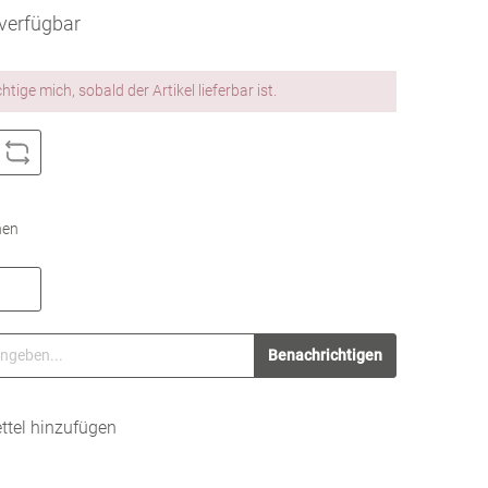
Farbkarten
verfügbar
KLEBER, SCHERE & CO.
Werkzeuge & Tools
tige mich, sobald der Artikel lieferbar ist.
SUBLI PAPIER
Kleber
Watercolor
Uni
Motive
hen
Benachrichtigen
tel hinzufügen