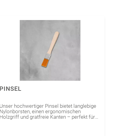
PINSEL
Unser hochwertiger Pinsel bietet langlebige
Nylonborsten, einen ergonomischen
Holzgriff und gratfreie Kanten – perfekt für
präzise und gleichmäßige Ergebnisse. Ideal
für Acryl, Öl, Aquarell und mehr. Vielseitig
einsetzbar für Kunst, Möbel, Wände und