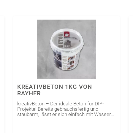
KREATIVBETON 1KG VON
RAYHER
kreativBeton – Der ideale Beton für DIY-
Projekte! Bereits gebrauchsfertig und
staubarm, lässt er sich einfach mit Wasser
anrühren und ist perfekt für das kreative
Gießen von Deko-Objekten wie Schalen,
Kerzenhaltern oder Skulpturen. Der wetter-