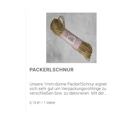
PACKERLSCHNUR
Unsere 1mm-dünne PackerlSchnur eignet
sich sehr gut um Verpackungsrohlinge zu
verschließen bzw. zu dekorieren. Mit der
bräunlichen Schnur verleihst du
Verpackungen, Karten und Geschenken eine
0,19 €* / 1 Meter
natürlich nachhaltigen Look. Die
PackerlSchnur ist eine perfekte Ergänzung z