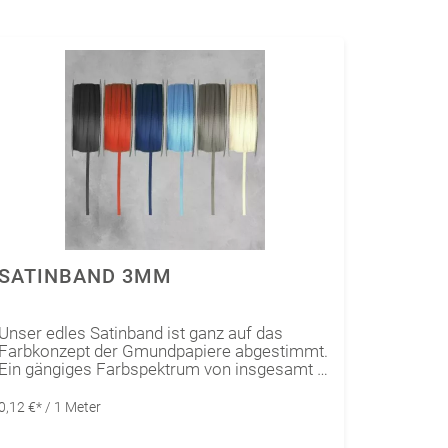
SATINBAND 3MM
Unser edles Satinband ist ganz auf das
Farbkonzept der Gmundpapiere abgestimmt.
Ein gängiges Farbspektrum von insgesamt 6
leuchtenden Farben lässt sich optimal mit
unserem Gmund Colors Matt kombinieren.
0,12 €* / 1 Meter
Sie sind vielseitig einsetzbar, egal ob für
Verpackungen, Karten oder als