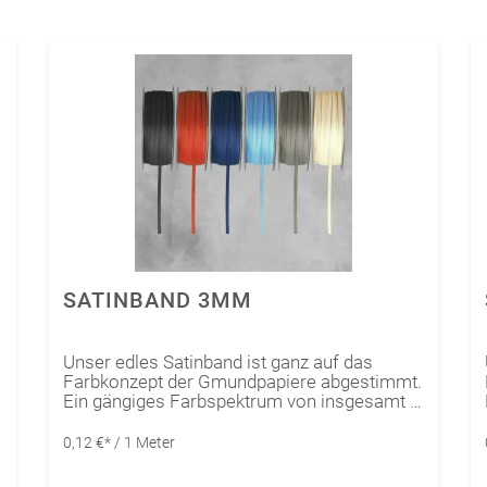
SATINBAND 3MM
Unser edles Satinband ist ganz auf das
Farbkonzept der Gmundpapiere abgestimmt.
Ein gängiges Farbspektrum von insgesamt 6
leuchtenden Farben lässt sich optimal mit
n
unserem Gmund Colors Matt kombinieren.
0,12 €* / 1 Meter
Sie sind vielseitig einsetzbar, egal ob für
u
Verpackungen, Karten oder als