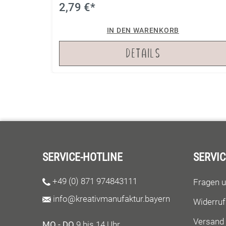
unseren Satinbändern.
2,79 €*
IN DEN WARENKORB
DETAILS
SERVICE-HOTLINE
SERVIC
+49 (0) 871 974843111
Fragen 
info@kreativmanufaktur.bayern
Widerruf
Versand
MO - DO
9 bis 14 Uhr