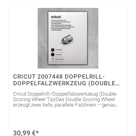
CRICUT 2007448 DOPPELRILL-
DOPPELFALZWERKZEUG (DOUBLE
SCORING WHEEL TIP)
Cricut Doppelrill-/Doppelfalzwerkzeug (Double
Scoring Wheel Tip)Das Double Scoring Wheel
erzeugt zwei tiefe, parallele Falzlinien – genau
das, was man für schwere oder beschichtete
Materialien benötigt. Es arbeitet mit 10 mal mehr
Druck als der Scoring Stylus (Falzstift)Geeignet
für: dickes Papier ab 270 gm², Kartonagen und
mehr.Nur für Cricut Maker-Maschinen.
30,99 €*