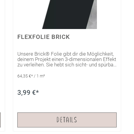
FLEXFOLIE BRICK
Unsere Brick® Folie gibt dir die Möglichkeit,
deinem Projekt einen 3-dimensionalen Effekt
zu verleihen. Sie hebt sich sicht- und spürbar
vom Untergrund ab, wodurch sich ein
besonderes Erscheinungsbild ergibt. Die
64,35 €* / 1 m²
matte Oberfläche wirkt besonders edel und
lässt sich optisch wunderbar mit anderen
Folien kombinieren um ein einzigartiges
3,99 €*
Design entstehen zu lassen.
DETAILS