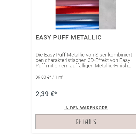
EASY PUFF METALLIC
Die Easy Puff Metallic von Siser kombiniert
den charakteristischen 3D-Effekt von Easy
Puff mit einem auffälligen Metallic-Finish
und verleiht Deinen Designs eine zusätzliche
Dimension und Glanz.Die Siser Easy Puff
39,83 €* / 1 m²
Metallic ist mit allen üblichen
Schneideplottern problemlos zu schneiden.
Die Übertragung erfolgt in zwei Schritten, Du
2,39 €*
benötigst eine Transferpresse.
IN DEN WARENKORB
DETAILS