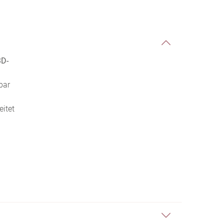
D-
bar
eitet