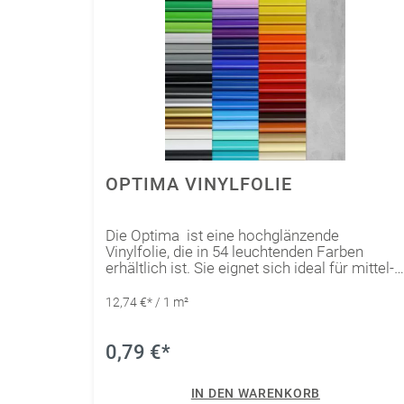
OPTIMA VINYLFOLIE
Die Optima ist eine hochglänzende
Vinylfolie, die in 54 leuchtenden Farben
erhältlich ist. Sie eignet sich ideal für mittel-
und langfristige Markierungen,
Beschriftungen und Dekorationen sowohl im
12,74 €* / 1 m²
Innen-, als auch im Außenbereich. Die
Optima Vinylfolie von Fedrigoni (Ritrama) ist
die ultimative Wahl für kreative Projekte im
0,79 €*
Innen- und Außenbereich. Mit ihrer
hochwertigen Qualität, einfachen
IN DEN WARENKORB
Anwendung, langen Haltbarkeit und