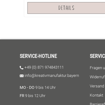
Umweltfreundlichkeit bietet sie die perfekte
DETAILS
Kombination aus Funktionalität und
Ästhetik. Entdecke die unendlichen
Möglichkeiten der Optima Vinylfolie und
erziele herausragende Ergebnisse für deine
kreativen Projekte!
SERVICE-HOTLINE
SERVIC
+49 (0) 871 974843111
Fragen 
info@kreativmanufaktur.bayern
Widerruf
Versand
MO - DO
9 bis 14 Uhr
Kontakt
FR
9 bis 12 Uhr
Barrieref