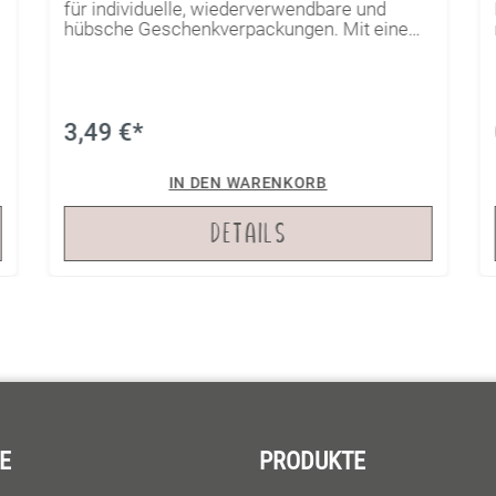
für individuelle, wiederverwendbare und
hübsche Geschenkverpackungen. Mit einem
passenden Plott versehen, kannst Du sie für
jede Gelegenheit verwenden. Ob Geburtstag,
Weihnachten oder andere Anlässe, die
Tasche macht dabei immer eine gute Figur!
3,49 €*
IN DEN WARENKORB
DETAILS
E
PRODUKTE