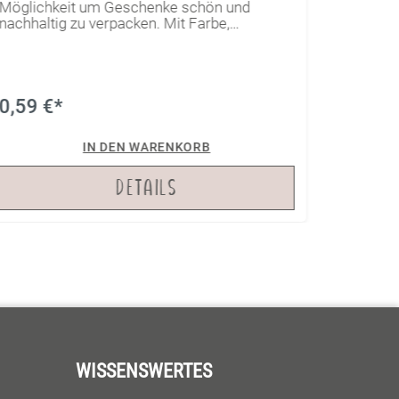
Möglichkeit um Geschenke schön und
Möglich
nachhaltig zu verpacken. Mit Farbe,
nachhalt
Stempeln oder einem Plottmotiv hast du die
Stempel
Tütchen im Handumdrehen personalisiert
Tütchen
und kannst sie so zu jedem Anlass
und kan
verschenken. Das Beste daran: Du kannst sie
versche
ganz einfach wiederverwenden!
ganz ei
0,59 €*
0,59 
IN DEN WARENKORB
DETAILS
WISSENSWERTES