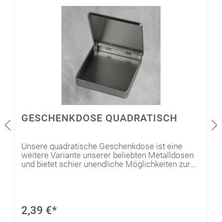
GESCHENKDOSE QUADRATISCH
Unsere quadratische Geschenkdose ist eine
weitere Variante unserer beliebten Metalldosen
und bietet schier unendliche Möglichkeiten zur
Personalisierung. Ob als Aufbewahrung oder
Geschenkverpackung, du kannst schnell
individuelle Einzelstücke passend zum
Verwendungszweck oder zur beschenkten
Person entstehen lassen. Also wieder ein echtes
2,39 €*
Multitalent.Du kannst sie beplotten, bemalen, mit