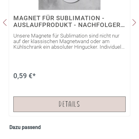
MAGNET FÜR SUBLIMATION -
AUSLAUFPRODUKT - NACHFOLGER
VERFÜGBAR
Unsere Magnete für Sublimation sind nicht nur
auf der klassischen Magnetwand oder am
Kühlschrank ein absoluter Hingucker. Individuell
sublimiert können sie auch als Dekoration oder
zur Beschriftung von metallenen Vorrats- und
Geschenkdosen oder eingekochten Leckereien
dienen und geben somit jedem Vorratsschrank
die nötige Ordnung mit der persönlichen Note.Ab
0,59 €*
einer Bestellmenge von 15 Stück erhältst du
automatisch eine Preisvergünstigung!
DETAILS
Dazu passend