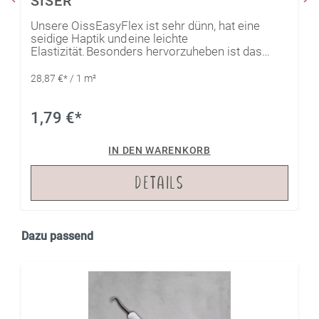
SISER
Unsere OissEasyFlex ist sehr dünn, hat eine
seidige Haptik und eine leichte
Elastizität. Besonders hervorzuheben ist das
ultraleichte Entgittern, das sich besonders für
filigrane Motive eignet. Außerdem ist sie auch für
28,87 €* / 1 m²
das Pressen mit geringer Temperatur geeignet
und hat einen sehr geringen Schrumpfeffekt. Die
einzigartige OissEasyFlex überzeugt mit 60
1,79 €*
brillanten Farben mit einer kräftigen, leuchtenden
Farbintensität.
IN DEN WARENKORB
DETAILS
Dazu passend