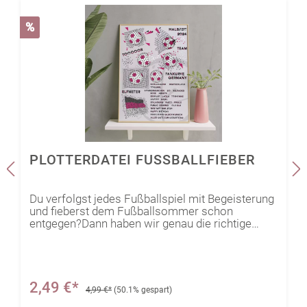
%
PLOTTERDATEI FUSSBALLFIEBER
Du verfolgst jedes Fußballspiel mit Begeisterung
und fieberst dem Fußballsommer schon
entgegen?Dann haben wir genau die richtige
Datei für Dich, um gerade noch rechtzeitig
passende Fanartikel, Deko für den gemeinsamen
Fußballabend oder Mitbringsel für andere
Fußballbegeisterte zu erstellen! Egal ob Caps,
Fähnchen zum Jubeln oder vielleicht sogar
2,49 €*
4,99 €*
(50.1% gespart)
Fanshirts für Dich und Deine Freunde… Dir sind