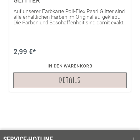
GLITTER
Auf unserer Farbkarte Poli-Flex Pearl Glitter sind
alle erhältlichen Farben im Original aufgeklebt.
Die Farben und Beschaffenheit sind damit exakt
dargestellt. Du kannst sie als Entscheidungshilfe
bei der Auswahl der perfekten Farbe für Dein
nächstes Projekt benutzen!
2,99 €*
IN DEN WARENKORB
DETAILS
SERVICE-HOTLINE