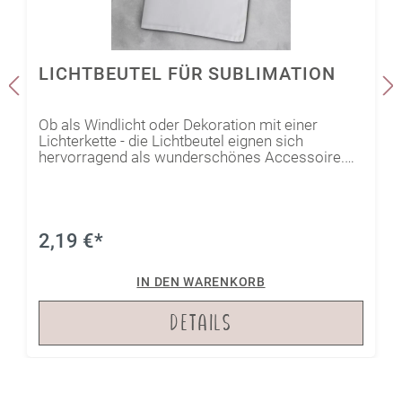
kommen kann.
LICHTBEUTEL FÜR SUBLIMATION
Ob als Windlicht oder Dekoration mit einer
Lichterkette - die Lichtbeutel eignen sich
hervorragend als wunderschönes Accessoire.
Die Beutel lassen sich auch wunderbar zur
Geschenktüte umfunktionieren. Durch die
eingearbeitete Kordel kann man sein Mitbringsel
sicher und ordentlich verschließen. Mit einer
Größe von 28,5 x 20 cm finden auch größere
2,19 €*
Geschenke in dem Beutel Platz.
IN DEN WARENKORB
DETAILS