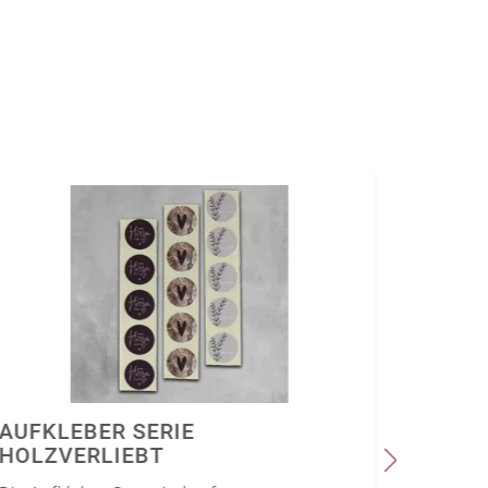
AUFKLEBER SERIE
AUFKL
HOLZVERLIEBT
KEEP