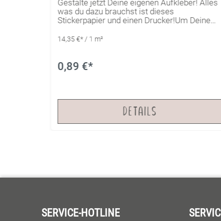
Gestalte jetzt Deine eigenen Aufkleber! Alles
iefern
was du dazu brauchst ist dieses
nen
Stickerpapier und einen Drucker!Um Deine
ent, als
Aufkleber abzurunden, oder vor dem
uss
Verschmieren zu schützen, kannst du sie mit
14,35 €* / 1 m²
kleber
einer speziellen Laminatfolie überkleben.
 einem
ticker
0,89 €*
u jedes
bar als
iebhaber
e noch
DETAILS
SERVICE-HOTLINE
SERVIC