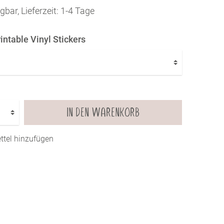
Farbkarten
gbar, Lieferzeit: 1-4 Tage
KLEBER, SCHERE & CO.
Werkzeuge & Tools
ntable Vinyl Stickers
SUBLI PAPIER
Kleber
Watercolor
Uni
Motive
IN DEN WARENKORB
tel hinzufügen