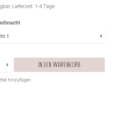
Farbkarten
gbar, Lieferzeit: 1-4 Tage
KLEBER, SCHERE & CO.
Werkzeuge & Tools
eihnacht
SUBLI PAPIER
Kleber
Watercolor
Uni
Motive
IN DEN WARENKORB
tel hinzufügen