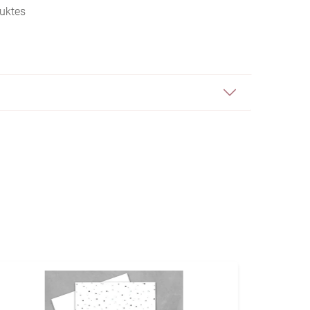
uktes
%