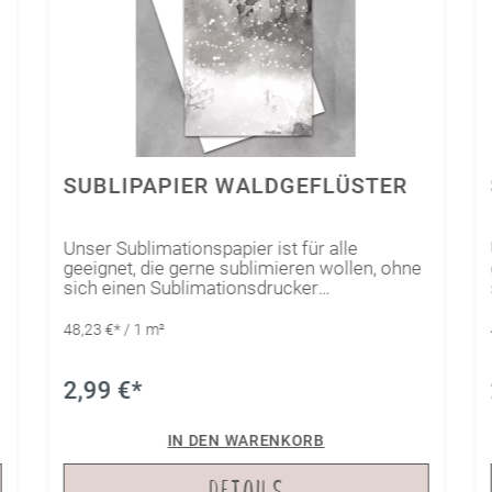
SUBLIPAPIER WALDGEFLÜSTER
Unser Sublimationspapier ist für alle
geeignet, die gerne sublimieren wollen, ohne
sich einen Sublimationsdrucker
anzuschaffen.Das spezielle Papier wurde
bereits in verschiedenen Ausführungen
48,23 €* / 1 m²
bedruckt, sodass der Kreativität keine
Grenzen gesetzt sind. Ausgeplottete Motive
aus unserem Sublipapier können so ganz
2,99 €*
einfach mit Hilfe einer Transferpresse auf
speziell für Sublimation geeignete
IN DEN WARENKORB
Artikel übertragen werden. Eine Auswahl
findest du bei uns im Shop. Für komplexere
DETAILS
Motive erleichtert