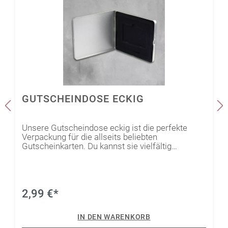
GUTSCHEINDOSE ECKIG
Unsere Gutscheindose eckig ist die perfekte
Verpackung für die allseits beliebten
Gutscheinkarten. Du kannst sie vielfältig
gestalten und personalisieren, so werden sie zu
persönlichen Schmuckstücken. Die
Möglichkeiten sind schier unendlich. Mit Folie
oder Papier bekleben, mit einem Motiv
sublimieren (Achtung: Hier brauchst du einen
2,99 €*
Gegendruck in der Dose) oder mit Farbe
bemalen, alles ist möglich.
IN DEN WARENKORB