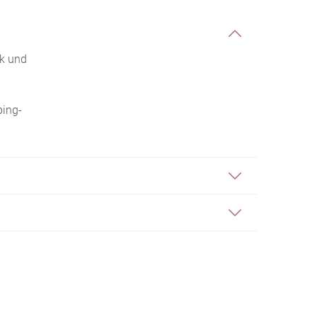
ik und
ping-