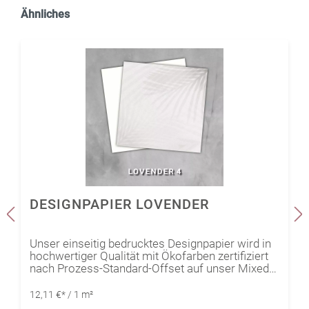
Ähnliches
DESIGNPAPIER LOVENDER
Unser einseitig bedrucktes Designpapier wird in
hochwertiger Qualität mit Ökofarben zertifiziert
nach Prozess-Standard-Offset auf unser Mixed-
Media Papier Edelweiß (naturweiß) gedruckt.
Somit kann die Kollektion optimal durch das
12,11 €* / 1 m²
Mixed-Media Papier Edelweiß (naturweiß)