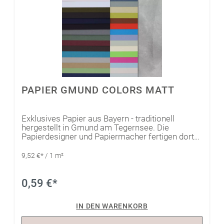
PAPIER GMUND COLORS MATT
Exklusives Papier aus Bayern - traditionell
hergestellt in Gmund am Tegernsee. Die
Papierdesigner und Papiermacher fertigen dort
seit 1829 mit viel Leidenschaft und Feingefühl
hochwertige Büttenpapiere, umweltbewusst,
9,52 €* / 1 m²
modern und nachhaltig. Das einzigartige Gmund
Colors Papier Matt eignet sich nahezu für alle
Arbeiten mit Papier - egal ob Plotten, Stanzen,
0,59 €*
Stempeln oder Colorieren. Durch seine
herausragenden Eigenschaften lässt es sich mit
IN DEN WARENKORB
allen gängigen Geräten wie Hobbyplotter oder
der Big Shot sehr präzise verarbeiten.Gmund