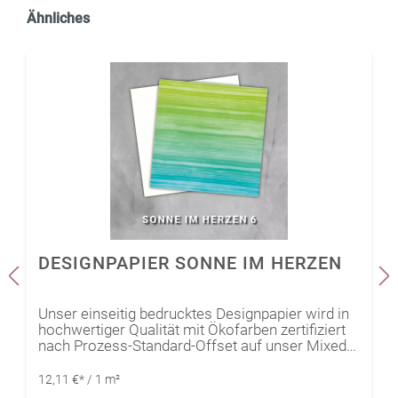
Ähnliches
DESIGNPAPIER SONNE IM HERZEN
Unser einseitig bedrucktes Designpapier wird in
hochwertiger Qualität mit Ökofarben zertifiziert
nach Prozess-Standard-Offset auf unser Mixed-
Media Papier Edelweiß (naturweiß) gedruckt.
Somit kann die Kollektion optimal durch das
12,11 €* / 1 m²
Mixed-Media Papier Edelweiß (naturweiß)