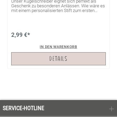
Unser Kugelschreiber eignet sich perfekt als
Geschenk zu besonderen Anlässen. Wie wäre es
mit einem personalisierten Stift zum ersten
Arbeitstag oder zum ersten Tag an der
Universität? Oder du nutzt ihn selbst, um kleine
Botschaften und Liebesgrüße zu Papier zu
bringen. Mit dem Laser lässt sich ein
persönliches Motiv oder eine kleine Nachricht
2,99 €*
aufbringen und so wird der Stift auch gleich zum
individuellen Geschenk für den Empfänger der
IN DEN WARENKORB
geschriebenen Zeilen.
DETAILS
SERVICE-HOTLINE