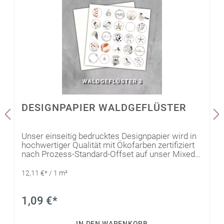
DESIGNPAPIER WALDGEFLÜSTER
Unser einseitig bedrucktes Designpapier wird in
hochwertiger Qualität mit Ökofarben zertifiziert
nach Prozess-Standard-Offset auf unser Mixed-
Media Papier Edelweiß (naturweiß) gedruckt.
Somit kann die Kollektion optimal durch das
12,11 €* / 1 m²
Mixed-Media Papier Edelweiß (naturweiß)
ergänzt werden. Außerdem ist es abgestimmt
auf unser Gmund Colors Matt. Dadurch kann
1,09 €*
eine absolute Farbharmonie unter den
verschiedenen Kombinationen garantiert
IN DEN WARENKORB