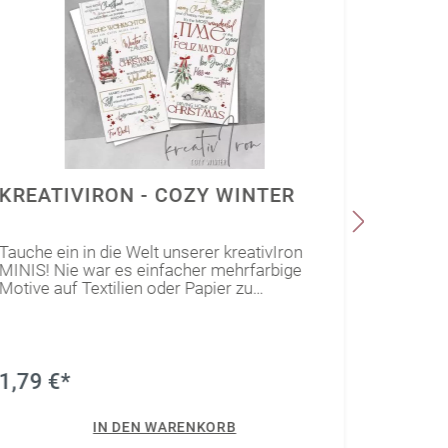
KREATIVIRON - COZY WINTER
POST
Tauche ein in die Welt unserer kreativIron
Unsere 
MINIS! Nie war es einfacher mehrfarbige
vielfält
Motive auf Textilien oder Papier zu
mit eine
bringen!Dir gefallen diese Motive, aber Du
Anhänge
willst sie lieber auf Keramik oder Glas
Element 
aufbringen? Dann empfehlen wir Dir unsere
ist imme
kreativRub's.Hier geht's lang!
1,79 €*
0,99 
IN DEN WARENKORB