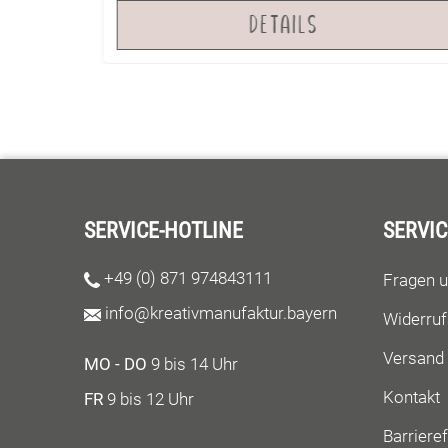
werden. Das Papier lässt sich mit Schneid-
DETAILS
und Falzbrettern sowie den gängigen
Schneideplottern verarbeiten. Beim Falzen
empfehlen wir, auf die Laufrichtung des
Papiers zu achten, um unerwünschte Brüche
zu verhindern.
SERVICE-HOTLINE
SERVIC
+49 (0) 871 974843111
Fragen 
info@kreativmanufaktur.bayern
Widerruf
Versand
MO - DO
9 bis 14 Uhr
Kontakt
FR
9 bis 12 Uhr
Barrieref