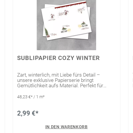
SUBLIPAPIER COZY WINTER
Zart, winterlich, mit Liebe fürs Detail –
unsere exklusive Papierserie bringt
Gemütlichkeit aufs Material. Perfekt für
Tassen und Untersetzer mit Winterzauber-
Faktor!Unser Sublimationspapier ist für alle
48,23 €* / 1 m²
geeignet, die gerne sublimieren wollen, ohne
sich einen Sublimationsdrucker
anzuschaffen.Das spezielle Papier wurde
2,99 €*
bereits in verschiedenen Ausführungen
bedruckt, sodass der Kreativität keine
IN DEN WARENKORB
Grenzen gesetzt sind. Ausgeplottete Motive