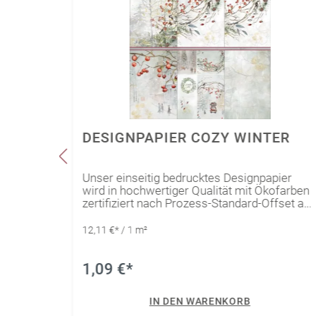
DESIGNPAPIER COZY WINTER
achten
Unser einseitig bedrucktes Designpapier
sch als
wird in hochwertiger Qualität mit Ökofarben
zertifiziert nach Prozess-Standard-Offset auf
unser Mixed-Media Papier Edelweiß
(naturweiß) gedruckt. Somit kann die
12,11 €* / 1 m²
r ein
Kollektion optimal durch das Mixed-Media
Papier Edelweiß (naturweiß) ergänzt werden.
Außerdem ist es abgestimmt auf unser
1,09 €*
Gmund Colors Matt. Dadurch kann eine
absolute Farbharmonie unter den
IN DEN WARENKORB
verschiedenen Kombinationen garantiert