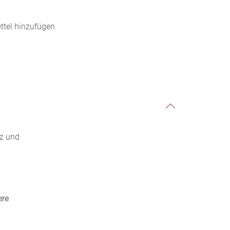
tel hinzufügen
lz und
ere