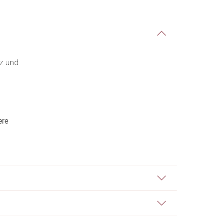
lz und
ere