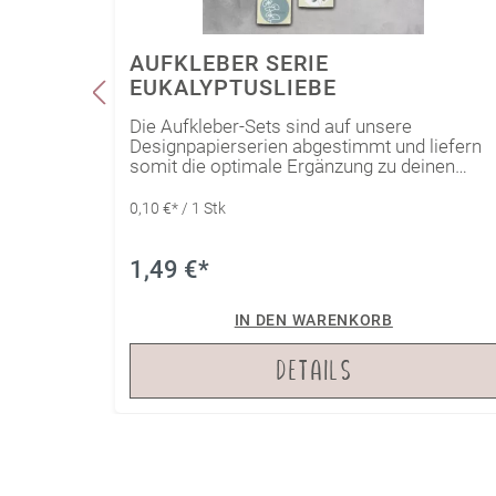
AUFKLEBER SERIE
EUKALYPTUSLIEBE
ivRub
Die Aufkleber-Sets sind auf unsere
Designpapierserien abgestimmt und liefern
somit die optimale Ergänzung zu deinen
Papierwerken. Egal ob als Deko-Element, als
Geschenkaufkleber oder als Verschluss
0,10 €* / 1 Stk
einer hübschen Verpackung - die Aufkleber
sorgen für das gewisse Etwas.Mit einem
Durchmesser von 4 cm passen die Sticker
1,49 €*
mit papierähnlicher Haptik auf nahezu jedes
Projekt. Sie eignen sich auch wunderbar als
IN DEN WARENKORB
kleines Geschenkset für Papeterie-Liebhaber
und alle, die ihren Geschenken gerne noch
DETAILS
den perfekten Schliff verleihen.