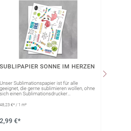
SUBLIPAPIER SONNE IM HERZEN
SUBLI
Unser Sublimationspapier ist für alle
Gestalte
geeignet, die gerne sublimieren wollen, ohne
perfekt 
sich einen Sublimationsdrucker
Damit de
anzuschaffen.Das spezielle Papier wurde
unverges
bereits in verschiedenen Ausführungen
48,23 €* / 1 m²
48,23 €* 
bedruckt, sodass der Kreativität keine
Grenzen gesetzt sind. Ausgeplottete Motive
aus unserem Sublipapier können so ganz
2,99 €*
2,99 
einfach mit Hilfe einer Transferpresse auf
speziell für Sublimation geeignete