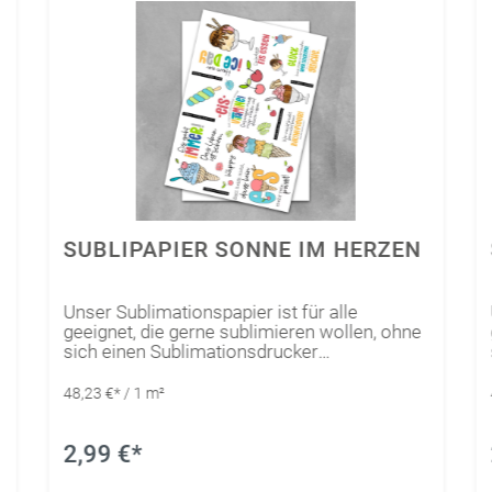
SUBLIPAPIER SONNE IM HERZEN
Unser Sublimationspapier ist für alle
geeignet, die gerne sublimieren wollen, ohne
sich einen Sublimationsdrucker
anzuschaffen.Das spezielle Papier wurde
bereits in verschiedenen Ausführungen
48,23 €* / 1 m²
bedruckt, sodass der Kreativität keine
Grenzen gesetzt sind. Ausgeplottete Motive
aus unserem Sublipapier können so ganz
2,99 €*
einfach mit Hilfe einer Transferpresse auf
speziell für Sublimation geeignete