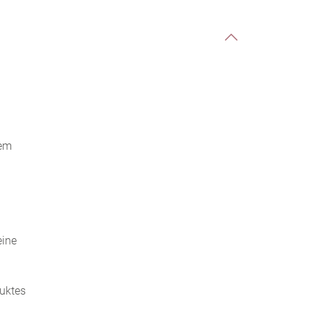
gem
eine
uktes