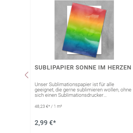
I
SUBLIPAPIER SONNE IM HERZEN
Unser Sublimationspapier ist für alle
en, ohne
geeignet, die gerne sublimieren wollen, ohne
sich einen Sublimationsdrucker
wurde
anzuschaffen.Das spezielle Papier wurde
gen
bereits in verschiedenen Ausführungen
48,23 €* / 1 m²
e
bedruckt, sodass der Kreativität keine
 Motive
Grenzen gesetzt sind. Ausgeplottete Motive
ganz
aus unserem Sublipapier können so ganz
2,99 €*
se auf
einfach mit Hilfe einer Transferpresse auf
speziell für Sublimation geeignete