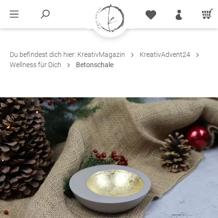
Du befindest dich hier:
KreativMagazin
KreativAdvent24
Wellness für Dich
Betonschale