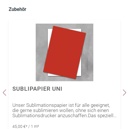
Zubehör
SUBLIPAPIER UNI
Unser Sublimationspapier ist für alle geeignet,
die gerne sublimieren wollen, ohne sich einen
Sublimationsdrucker anzuschaffen.Das spezielle
Papier wurde bereits in verschiedenen
Ausführungen bedruckt, sodass der Kreativität
45,00 €* / 1 m²